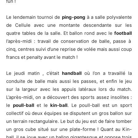
fun !
Le lendemain tournoi de
ping-pong
à a salle polyvalente
de Cellule avec une montante descendante sur les
quatre tables de la salle. Et ballon rond avec le
football
l’après-midi : travail de conservation de balle, passe
à
cinq, centre
s
suivi d’une reprise de volée mais aussi coup
francs et penalty avant le match !
Le jeudi matin , c’était
handball
où l’on a travaillé la
conduite de balle mais
aussi
les passes
, et enfin le jeu
sur la largeur avec les appuis latéraux lors du match.
L’après-midi, on a découvert des sports assez insolites :
le
poull-ball
et le
kin-ball
. Le poull-ball est un sport
collectif où deux équipes se disputent un gros ballon sur
un terrain rectangulaire. Le but du jeu est de faire tomber
un gros cube situé sur une plate-forme ! Quant au Kin-
ball, il se joue avec un ballon gigantesque et oppose trois