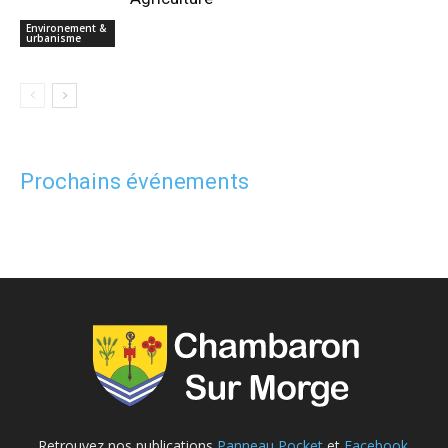
Environement &
urbanisme
Prochains événements
Retrouvez nos publications
Panneau Pocket
et
Facebook
.