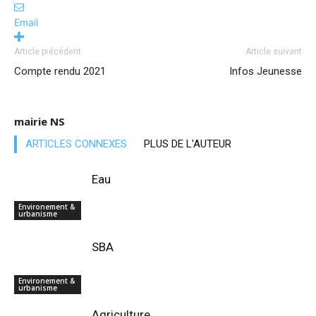
Email
Article précédent
Article suivant
Compte rendu 2021
Infos Jeunesse
mairie NS
ARTICLES CONNEXES
PLUS DE L'AUTEUR
Eau
Environement &
urbanisme
SBA
Environement &
urbanisme
Agriculture