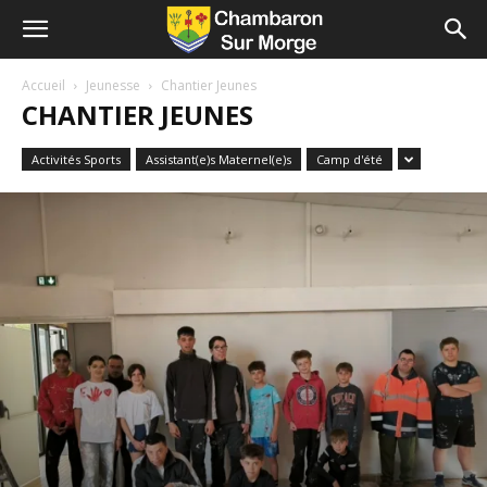
Accueil
Jeunesse
Chantier Jeunes
CHANTIER JEUNES
Activités Sports
Assistant(e)s Maternel(e)s
Camp d'été