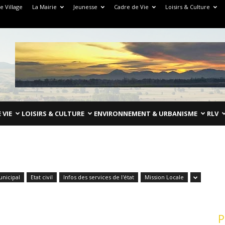
e Village
La Mairie
Jeunesse
Cadre de Vie
Loisirs & Culture
 VIE
LOISIRS & CULTURE
ENVIRONNEMENT & URBANISME
RLV
unicipal
Etat civil
Infos des services de l'état
Mission Locale
P