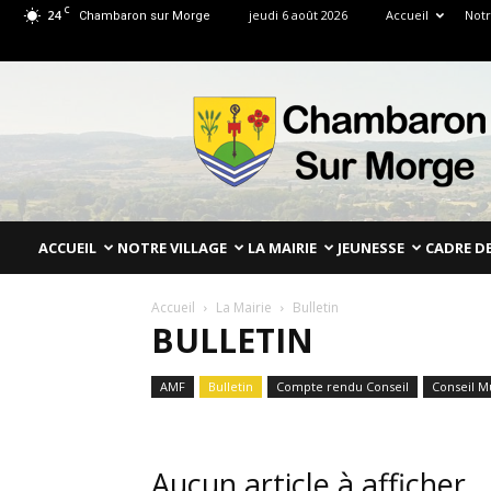
C
24
jeudi 6 août 2026
Accueil
Notr
Chambaron sur Morge
Mairie
de
Chambaron
Sur
Morge
Puy
de
ACCUEIL
NOTRE VILLAGE
LA MAIRIE
JEUNESSE
CADRE DE
Dôme
Accueil
La Mairie
Bulletin
BULLETIN
AMF
Bulletin
Compte rendu Conseil
Conseil M
Aucun article à afficher