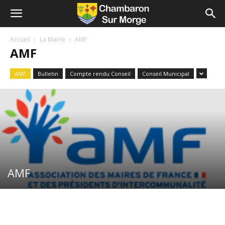
Accueil
La Mairie
AMF
AMF
AMF
Bulletin
Compte rendu Conseil
Conseil Municipal
AMF