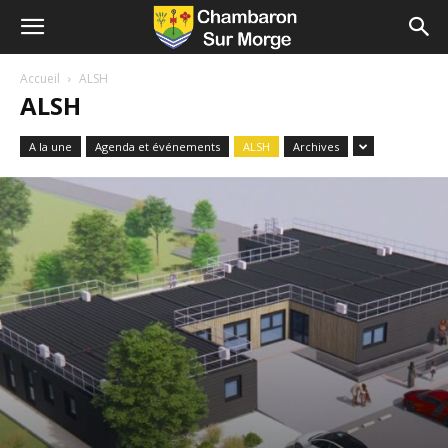
Accueil
ALSH
ALSH
A la une
Agenda et événements
ALSH
Archives