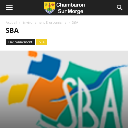
Accueil
Environement & urbanisme
SBA
SBA
Environnement
SBA