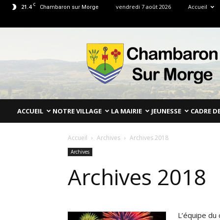
C
21.4
vendredi 7 août 2026
Accueil
Chambaron sur Morge
Mairie
de
Chambaron
Sur
Morge
Puy
de
ACCUEIL
NOTRE VILLAGE
LA MAIRIE
JEUNESSE
CADRE DE
Dôme
Accueil
Archives
Archives 2018
Archives
Archives 2018
L’équipe du 