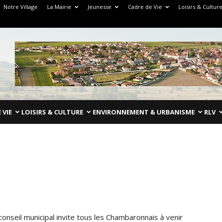
Notre Village
La Mairie
Jeunesse
Cadre de Vie
Loisirs & Cultur
 VIE
LOISIRS & CULTURE
ENVIRONNEMENT & URBANISME
RLV
conseil municipal invite tous les Chambaronnais à venir