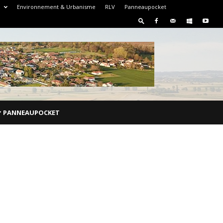
e
Environnement & Urbanisme
RLV
Panneaupocket
PANNEAUPOCKET