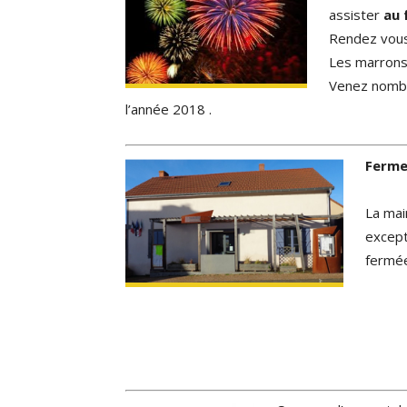
assister
au 
Rendez vous
Les marrons g
Venez nombr
l’année 2018 .
Ferme
La mai
except
fermée