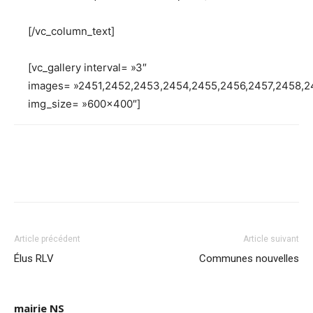
[/vc_column_text]
[vc_gallery interval= »3″
images= »2451,2452,2453,2454,2455,2456,2457,2458,2
img_size= »600×400″]
Article précédent
Article suivant
Élus RLV
Communes nouvelles
mairie NS