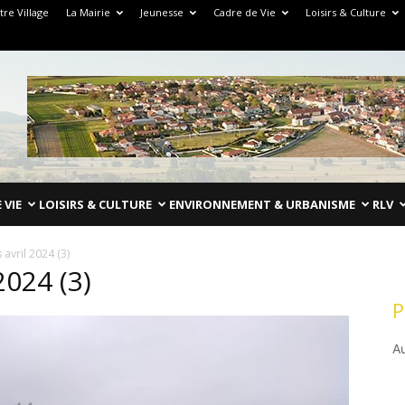
tre Village
La Mairie
Jeunesse
Cadre de Vie
Loisirs & Culture
 VIE
LOISIRS & CULTURE
ENVIRONNEMENT & URBANISME
RLV
 avril 2024 (3)
2024 (3)
P
A