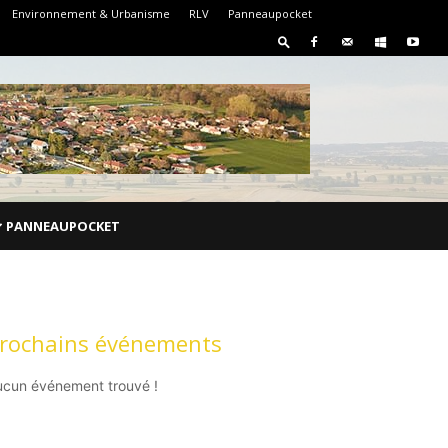
Environnement & Urbanisme
RLV
Panneaupocket
PANNEAUPOCKET
rochains événements
ucun événement trouvé !