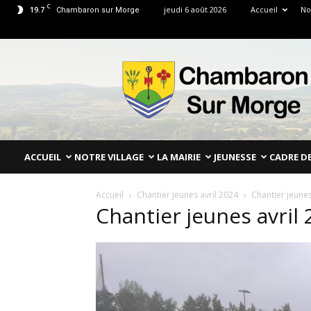
C
19.7
jeudi 6 août 2026
Accueil
No
Chambaron sur Morge
Mairie
de
Chambaron
Sur
Morge
Puy
de
ACCUEIL
NOTRE VILLAGE
LA MAIRIE
JEUNESSE
CADRE DE
Dôme
Accueil
Chantier jeunes avril 2024
Chantier jeunes
Chantier jeunes avril 