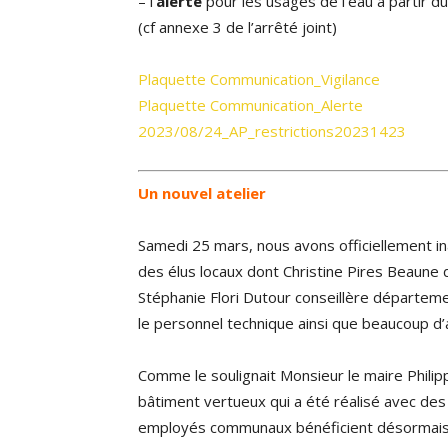
– l’
alerte
pour les usages de l’eau à partir d
(cf annexe 3 de l’arrêté joint)
Plaquette Communication_Vigilance
Plaquette Communication_Alerte
2023/08/24_AP_restrictions20231423
Un nouvel atelier
Samedi 25 mars, nous avons officiellement i
des élus locaux dont Christine Pires Beaune 
Stéphanie Flori Dutour conseillère départeme
le personnel technique ainsi que beaucoup d’
Comme le soulignait Monsieur le maire Philipp
bâtiment vertueux qui a été réalisé avec des 
employés communaux bénéficient désormais d’