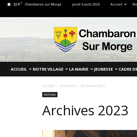
C
22.9
jeudi 6 août 2026
Accueil
No
Chambaron sur Morge
Mairie
de
Chambaron
Sur
Morge
Puy
de
ACCUEIL
NOTRE VILLAGE
LA MAIRIE
JEUNESSE
CADRE DE
Dôme
Accueil
Archives
Archives 2023
Archives
Archives 2023