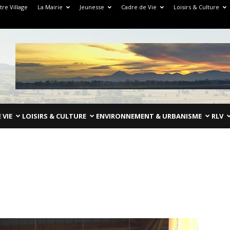
tre Village
La Mairie
Jeunesse
Cadre de Vie
Loisirs & Culture
 VIE
LOISIRS & CULTURE
ENVIRONNEMENT & URBANISME
RLV