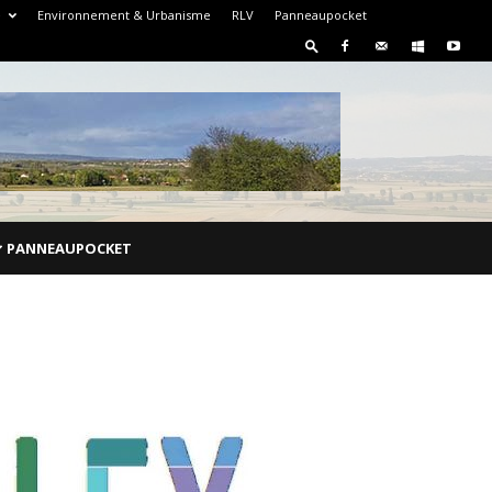
e
Environnement & Urbanisme
RLV
Panneaupocket
PANNEAUPOCKET