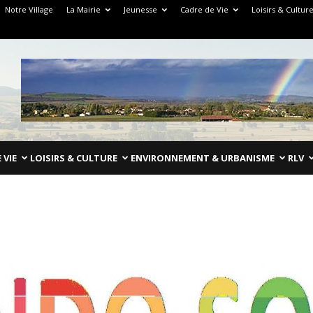
Notre Village
La Mairie
Jeunesse
Cadre de Vie
Loisirs & Cultur
 VIE
LOISIRS & CULTURE
ENVIRONNEMENT & URBANISME
RLV