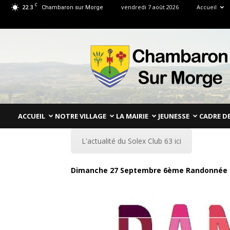
C
22.3
vendredi 7 août 2026
Accueil
Chambaron sur Morge
Mairie
de
Chambaron
Sur
Morge
Puy
de
ACCUEIL
NOTRE VILLAGE
LA MAIRIE
JEUNESSE
CADRE DE
Dôme
L'actualité du Solex Club 63 ici
Dimanche 27 Septembre 6ème Randonnée