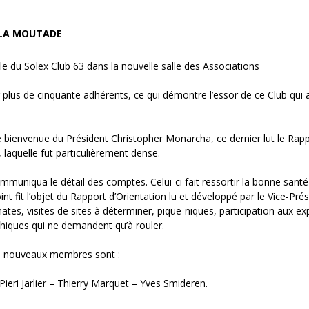
 LA MOUTADE
e du Solex Club 63 dans la nouvelle salle des Associations
lus de cinquante adhérents, ce qui démontre l’essor de ce Club qui a
e bienvenue du Président Christopher Monarcha, ce dernier lut le Rapp
, laquelle fut particulièrement dense.
mmuniqua le détail des comptes. Celui-ci fait ressortir la bonne sant
t fit l’objet du Rapport d’Orientation lu et développé par le Vice-Prés
es, visites de sites à déterminer, pique-niques, participation aux ex
thiques qui ne demandent qu’à rouler.
les nouveaux membres sont :
eri Jarlier – Thierry Marquet – Yves Smideren.