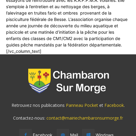
essayons de réintroduire avec les A.A.P.P.M.A. voisines. Elle
s’emploie à l’entretien et au nettoyage des berges, à
l’alevinage en truites fario et ombres provenant de la
pisciculture fédérale de Besse. L’association organise chaque
année une journée de découverte du milieu aquatique et
piscicole et une matinée d’initiation à la pêche pour les
enfants des classes de CM1/CM2 avec la participation de
guides pêche mandatés par la fédération départementale.
[/vc_column_text]
Retrouvez nos publications
Panneau Pocket
et
Facebook
.
Contactez-nous:
contact@mairiechambaronsurmorge.fr
Facebook
Mail
Windows