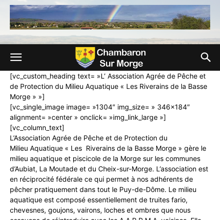
[vc_custom_heading text= »L’ Association Agrée de Pêche et
de Protection du Milieu Aquatique « Les Riverains de la Basse
Morge » »]
[vc_single_image image= »1304″ img_size= » 346×184″
alignment= »center » onclick= »img_link_large »]
[vc_column_text]
L’Association Agrée de Pêche et de Protection du
Milieu Aquatique « Les Riverains de la Basse Morge » gère le
milieu aquatique et piscicole de la Morge sur les communes
d’Aubiat, La Moutade et du Cheix-sur-Morge. L’association est
en réciprocité fédérale ce qui permet à nos adhérents de
pêcher pratiquement dans tout le Puy-de-Dôme. Le milieu
aquatique est composé essentiellement de truites fario,
chevesnes, goujons, vairons, loches et ombres que nous