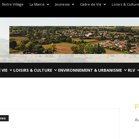
Notre Village
La Mairie
Jeunesse
Cadre de Vie
Loisirs & Cultur
 VIE
LOISIRS & CULTURE
ENVIRONNEMENT & URBANISME
RLV
P
res
A