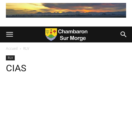
Accueil
RLV
RLV
CIAS