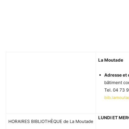
La Moutade
Adresse et 
bâtiment co
Tel. 04 73 9
bib.lamouta
LUNDI ET MER
HORAIRES BIBLIOTHÈQUE de La Moutade